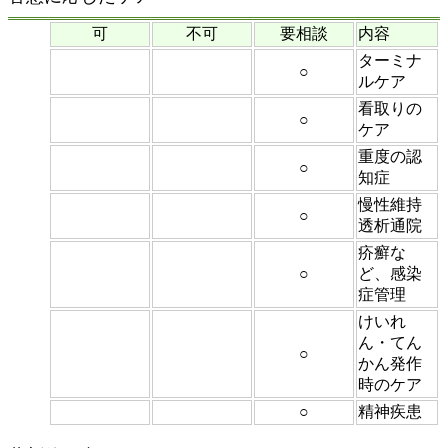
可
不可
要相談
内容
ターミナ
○
ルケア
看取りの
○
ケア
重度の認
○
知症
慢性維持
○
透析通院
疥癬な
○
ど、感染
症管理
けいれ
ん・てん
○
かん発作
時のケア
○
精神疾患