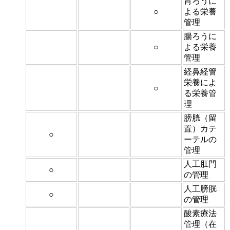
胃ろうに
○
よる栄養
管理
腸ろうに
○
よる栄養
管理
経鼻経管
栄養によ
○
る栄養管
理
膀胱（留
置）カテ
○
ーテルの
管理
人工肛門
○
の管理
人工膀胱
○
の管理
酸素療法
管理（在