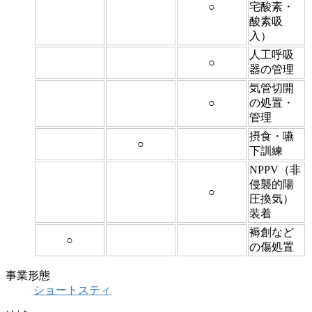
○
宅酸素・
酸素吸
入）
人工呼吸
○
器の管理
気管切開
○
の処置・
管理
摂食・嚥
○
下訓練
NPPV（非
侵襲的陽
○
圧換気）
装着
褥創など
○
の傷処置
事業形態
ショートスティ