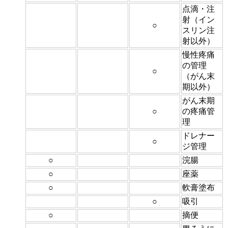
点滴・注
射（イン
○
スリン注
射以外）
慢性疼痛
の管理
○
（がん末
期以外）
がん末期
○
の疼痛管
理
ドレナー
○
ジ管理
○
浣腸
○
座薬
○
軟膏塗布
○
吸引
○
摘便