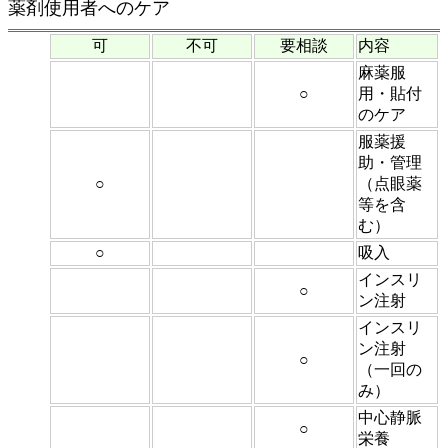
薬剤使用者へのケア
可
不可
要相談
内容
麻薬服
○
用・貼付
のケア
服薬援
助・管理
○
（点眼薬
等を含
む）
○
吸入
インスリ
○
ン注射
インスリ
ン注射
○
（一回の
み）
中心静脈
○
栄養