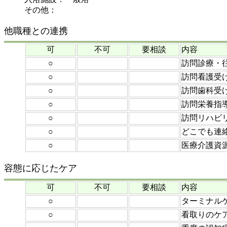
その他：
他職種との連携
可
不可
要相談
内容
○
訪問診療・
○
訪問看護受
○
訪問歯科受
○
訪問栄養指
○
訪問リハビ
○
どこでも連
○
医療介護資
容態に応じたケア
可
不可
要相談
内容
○
ターミナル
○
看取りのケ