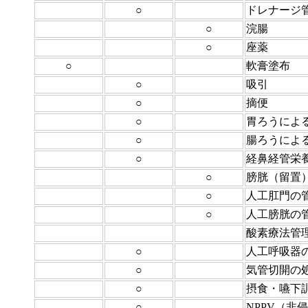
○
ドレナージ
○
浣腸
○
座薬
○
軟膏塗布
○
吸引
○
摘便
○
胃ろうによ
○
腸ろうによ
○
経鼻経管栄
○
膀胱（留置
○
人工肛門の
○
人工膀胱の
酸素療法管
○
人工呼吸器
○
気管切開の
○
摂食・嚥下
○
NPPV（非