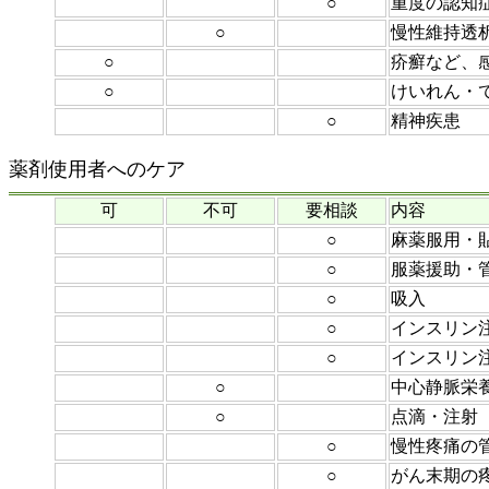
○
重度の認知
○
慢性維持透
○
疥癬など、感
○
けいれん・
○
精神疾患
薬剤使用者へのケア
可
不可
要相談
内容
○
麻薬服用・
○
服薬援助・
○
吸入
○
インスリン
○
インスリン注
○
中心静脈栄
○
点滴・注射
○
慢性疼痛の
○
がん末期の