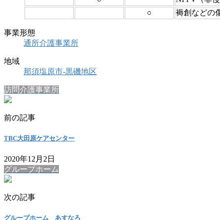
○
褥創などの
事業形態
通所介護事業所
地域
那須塩原市-黒磯地区
訪問介護事業所
前の記事
TBC大田原ケアセンター
2020年12月2日
グループホーム
次の記事
グループホーム あすなろ