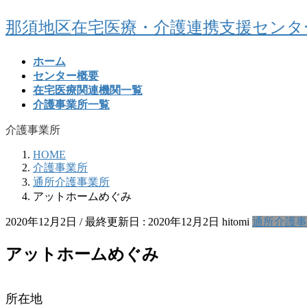
コ
ナ
那須地区在宅医療・介護連携支援センタ
ン
ビ
テ
ゲ
ホーム
ン
ー
センター概要
ツ
シ
在宅医療関連機関一覧
に
ョ
介護事業所一覧
移
ン
動
に
介護事業所
移
動
HOME
介護事業所
通所介護事業所
アットホームめぐみ
2020年12月2日
/ 最終更新日 :
2020年12月2日
hitomi
通所介護事
アットホームめぐみ
所在地