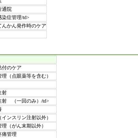
症
析通院
染症管理/td>
てんかん発作時のケア
貼付のケア
管理（点眼薬等を含む）
注射
射 （一回のみ）/td>
養
（インスリン注射以外）
管理（がん末期以外）
疼痛管理