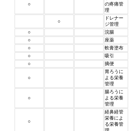
○
の疼痛管
理
ドレナー
○
ジ管理
○
浣腸
○
座薬
○
軟膏塗布
○
吸引
○
摘便
胃ろうに
○
よる栄養
管理
腸ろうに
○
よる栄養
管理
経鼻経管
栄養によ
○
る栄養管
理