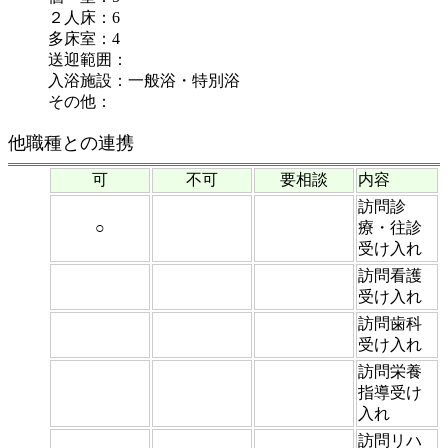
２人床：6
多床室：4
送迎範囲：
入浴施設：一般浴・特別浴
その他：
他職種との連携
可
不可
要相談
内容
訪問診
○
療・往診
受け入れ
訪問看護
受け入れ
訪問歯科
受け入れ
訪問栄養
指導受け
入れ
訪問リハ