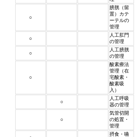
膀胱（留
置）カテ
○
ーテルの
管理
人工肛門
○
の管理
人工膀胱
○
の管理
酸素療法
管理（在
○
宅酸素・
酸素吸
入）
人工呼吸
○
器の管理
気管切開
○
の処置・
管理
摂食・嚥