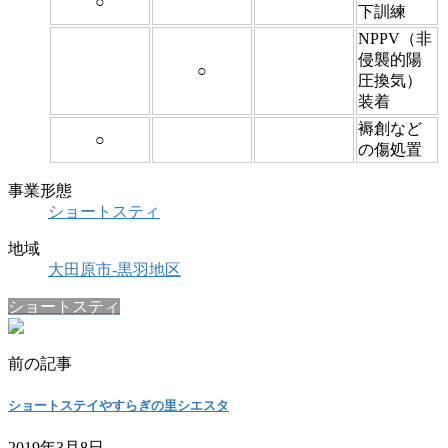
○
下訓練
NPPV（非
侵襲的陽
○
圧換気）
装着
褥創など
○
の傷処置
事業形態
ショートスティ
地域
大田原市-黒羽地区
ショートスティ
前の記事
ショートステイやすらぎの里シエスタ
2019年3月8日