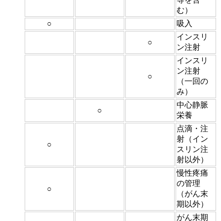
む）
○
吸入
インスリ
○
ン注射
インスリ
ン注射
○
（一回の
み）
中心静脈
○
栄養
点滴・注
射（イン
○
スリン注
射以外）
慢性疼痛
の管理
○
（がん末
期以外）
がん末期