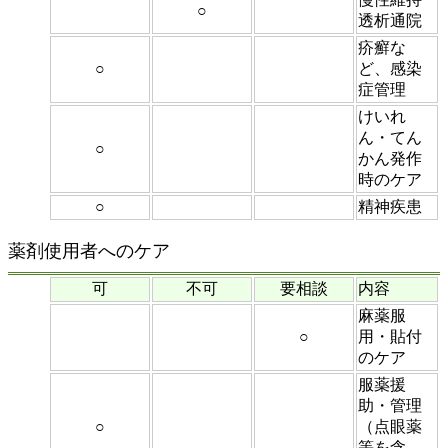
○
透析通院
疥癬な
○
ど、感染
症管理
けいれ
ん・てん
○
かん発作
時のケア
○
精神疾患
薬剤使用者へのケア
可
不可
要相談
内容
麻薬服
○
用・貼付
のケア
服薬援
助・管理
○
（点眼薬
等を含