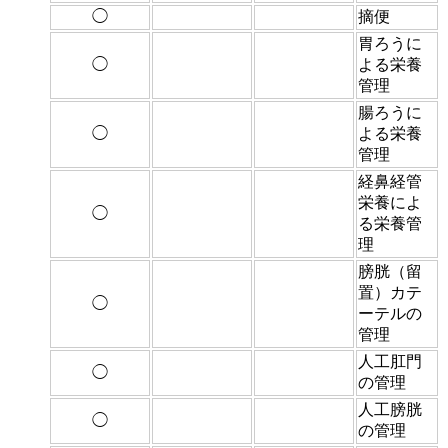
◯
摘便
胃ろうに
◯
よる栄養
管理
腸ろうに
◯
よる栄養
管理
経鼻経管
栄養によ
◯
る栄養管
理
膀胱（留
置）カテ
◯
ーテルの
管理
人工肛門
◯
の管理
人工膀胱
◯
の管理