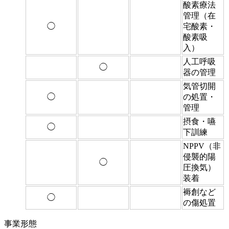
酸素療法
管理（在
◯
宅酸素・
酸素吸
入）
人工呼吸
◯
器の管理
気管切開
◯
の処置・
管理
摂食・嚥
◯
下訓練
NPPV（非
侵襲的陽
◯
圧換気）
装着
褥創など
◯
の傷処置
事業形態