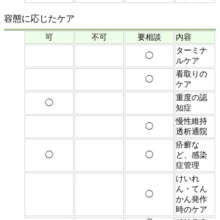
容態に応じたケア
可
不可
要相談
内容
ターミナ
◯
ルケア
看取りの
◯
ケア
重度の認
◯
知症
慢性維持
◯
透析通院
疥癬な
◯
◯
ど、感染
症管理
けいれ
ん・てん
◯
かん発作
時のケア