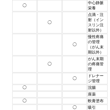
中心静脈
◯
栄養
点滴・注
射（イン
◯
スリン注
射以外）
慢性疼痛
の管理
◯
（がん末
期以外）
がん末期
◯
の疼痛管
理
ドレナー
◯
ジ管理
◯
浣腸
座薬
◯
軟膏塗布
◯
吸引