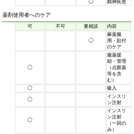
◯
精神疾患
薬剤使用者へのケア
可
不可
要相談
内容
麻薬服
◯
用・貼付
のケア
服薬援
助・管理
◯
（点眼薬
等を含
む）
◯
吸入
インスリ
◯
ン注射
インスリ
ン注射
◯
（一回の
み）