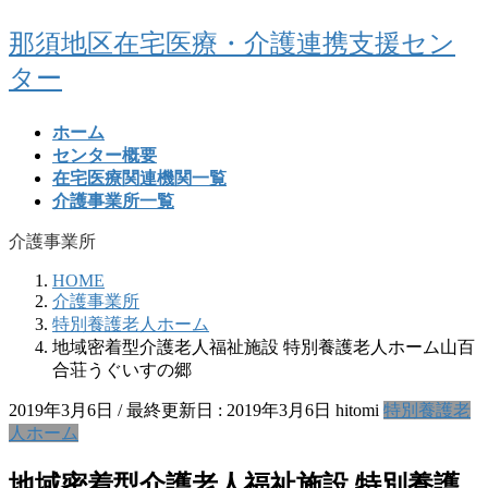
コ
ナ
那須地区在宅医療・介護連携支援セン
ン
ビ
ター
テ
ゲ
ン
ー
ツ
シ
ホーム
に
ョ
センター概要
移
ン
在宅医療関連機関一覧
動
に
介護事業所一覧
移
動
介護事業所
HOME
介護事業所
特別養護老人ホーム
地域密着型介護老人福祉施設 特別養護老人ホーム山百
合荘うぐいすの郷
2019年3月6日
/ 最終更新日 :
2019年3月6日
hitomi
特別養護老
人ホーム
地域密着型介護老人福祉施設 特別養護