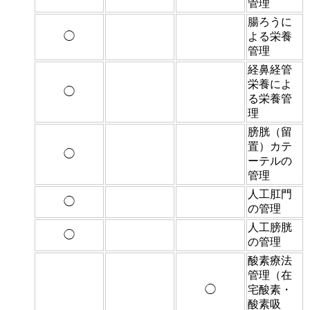
管理
腸ろうに
◯
よる栄養
管理
経鼻経管
栄養によ
◯
る栄養管
理
膀胱（留
置）カテ
◯
ーテルの
管理
人工肛門
◯
の管理
人工膀胱
◯
の管理
酸素療法
管理（在
◯
宅酸素・
酸素吸