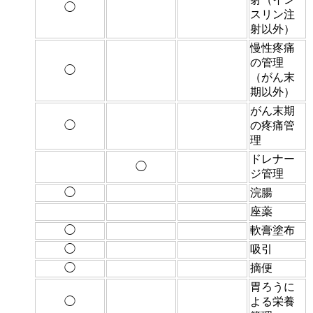
◯
スリン注
射以外）
慢性疼痛
の管理
◯
（がん末
期以外）
がん末期
◯
の疼痛管
理
ドレナー
◯
ジ管理
◯
浣腸
座薬
◯
軟膏塗布
◯
吸引
◯
摘便
胃ろうに
◯
よる栄養