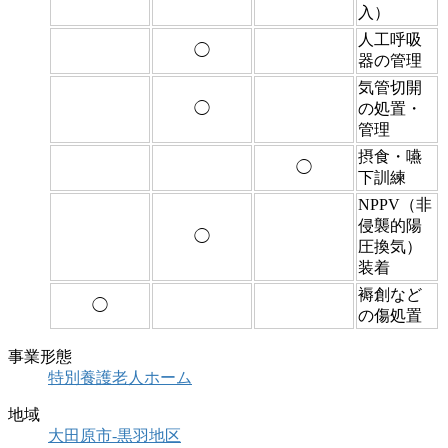
入）
人工呼吸
◯
器の管理
気管切開
◯
の処置・
管理
摂食・嚥
◯
下訓練
NPPV（非
侵襲的陽
◯
圧換気）
装着
褥創など
◯
の傷処置
事業形態
特別養護老人ホーム
地域
大田原市-黒羽地区