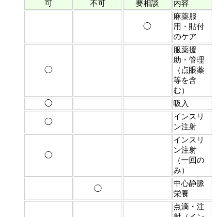
可
不可
要相談
内容
麻薬服
◯
用・貼付
のケア
服薬援
助・管理
◯
（点眼薬
等を含
む）
◯
吸入
インスリ
◯
ン注射
インスリ
ン注射
◯
（一回の
み）
中心静脈
◯
栄養
点滴・注
射（イン