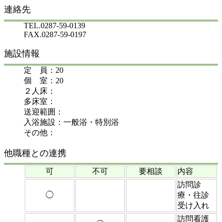
連絡先
TEL.0287-59-0139
FAX.0287-59-0197
施設情報
定 員：20
個 室：20
２人床：
多床室：
送迎範囲：
入浴施設：一般浴・特別浴
その他：
他職種との連携
可
不可
要相談
内容
訪問診
◯
療・往診
受け入れ
訪問看護