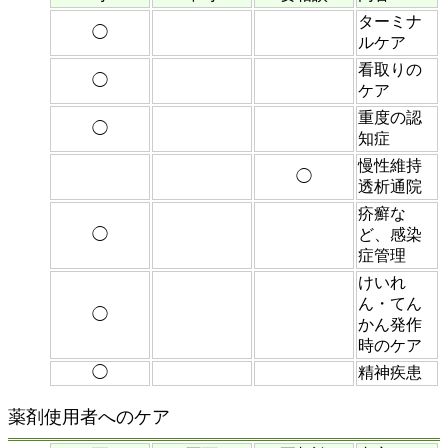
ターミナ
◯
ルケア
看取りの
◯
ケア
重度の認
◯
知症
慢性維持
◯
透析通院
疥癬な
◯
ど、感染
症管理
けいれ
ん・てん
◯
かん発作
時のケア
◯
精神疾患
薬剤使用者へのケア