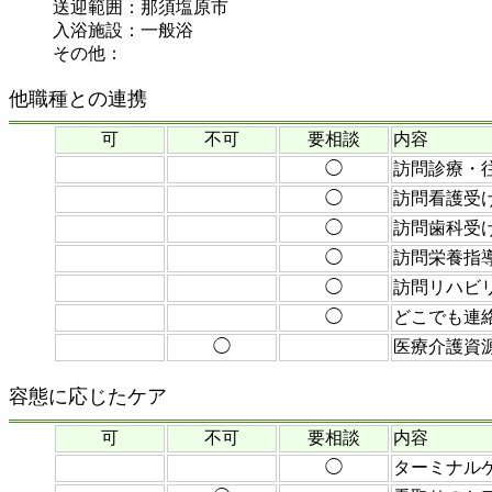
送迎範囲：那須塩原市
入浴施設：一般浴
その他：
他職種との連携
可
不可
要相談
内容
◯
訪問診療・
◯
訪問看護受
◯
訪問歯科受
◯
訪問栄養指
◯
訪問リハビ
◯
どこでも連
◯
医療介護資
容態に応じたケア
可
不可
要相談
内容
◯
ターミナル