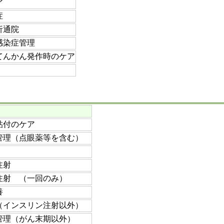
ア
症
析通院
感染症管理
てんかん発作時のケア
貼付のケア
管理（点眼薬等を含む）
注射
注射 （一回のみ）
養
（インスリン注射以外）
管理（がん末期以外）