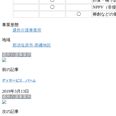
◯
摂食・嚥下
◯
NPPV（非
◯
褥創などの
事業形態
通所介護事業所
地域
那須塩原市-黒磯地区
通所介護事業所
前の記事
ディサービス バーム
2019年3月13日
通所介護事業所
次の記事