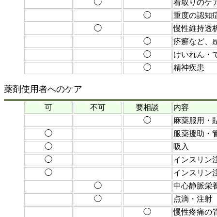
◯
看取りのケ
◯
重度の認知
◯
慢性維持透
◯
疥癬など、
◯
けいれん・
◯
精神疾患
薬剤使用者へのケア
可
不可
要相談
内容
◯
麻薬服用・
◯
服薬援助・
◯
吸入
◯
インスリン
◯
インスリン
◯
中心静脈栄
◯
点滴・注射
◯
慢性疼痛の