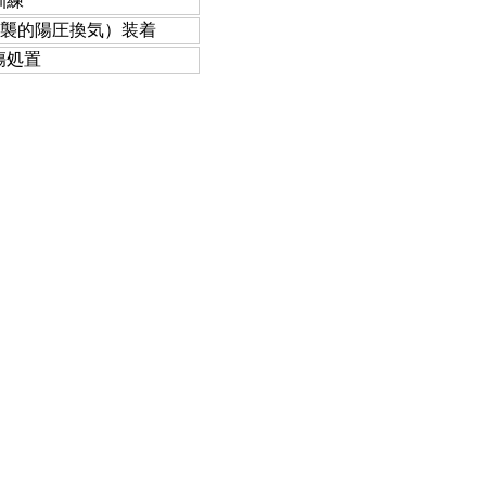
訓練
侵襲的陽圧換気）装着
傷処置