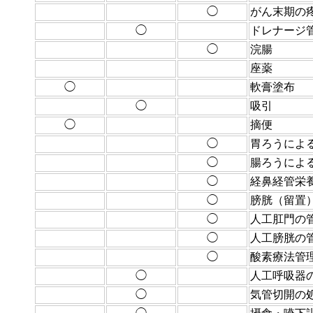
◯
がん末期の
◯
ドレナージ
◯
浣腸
座薬
◯
軟膏塗布
◯
吸引
◯
摘便
◯
胃ろうによ
◯
腸ろうによ
◯
経鼻経管栄
◯
膀胱（留置
◯
人工肛門の
◯
人工膀胱の
◯
酸素療法管
◯
人工呼吸器
◯
気管切開の