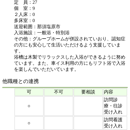
定 員：27
個 室：9
２人床：0
多床室：0
送迎範囲：那須塩原市
入浴施設：一般浴・特別浴
その他：グループホームが併設されていおり、認知症
の方にも安心して生活いただけるよう支援していま
す。
浴槽は木製でリラックスした入浴ができるように努め
ています。また、車イス利用の方にもリフト浴で入浴
を楽しんでいただいています。
他職種との連携
可
不可
要相談
内容
訪問診
○
療・往診
受け入れ
訪問看護
○
受け入れ