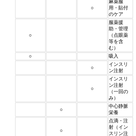
麻薬服
○
用・貼付
のケア
服薬援
助・管理
○
（点眼薬
等を含
む）
○
吸入
インスリ
○
ン注射
インスリ
ン注射
○
（一回の
み）
中心静脈
○
栄養
点滴・注
射（イン
○
スリン注