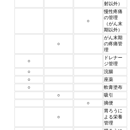
射以外）
慢性疼痛
の管理
○
（がん末
期以外）
がん末期
○
の疼痛管
理
ドレナー
○
ジ管理
○
浣腸
○
座薬
○
軟膏塗布
○
吸引
○
摘便
胃ろうに
○
よる栄養
管理