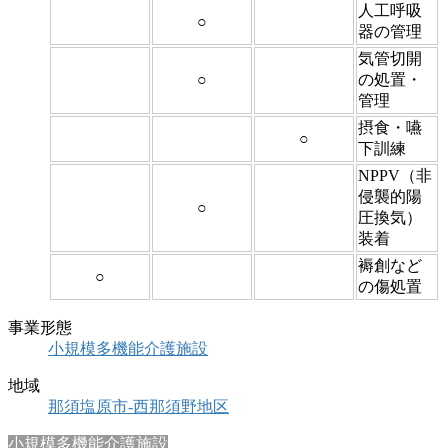
人工呼吸
○
器の管理
気管切開
○
の処置・
管理
摂食・嚥
○
下訓練
NPPV（非
侵襲的陽
○
圧換気）
装着
褥創など
○
の傷処置
事業形態
小規模多機能介護施設
地域
那須塩原市-西那須野地区
小規模多機能介護施設