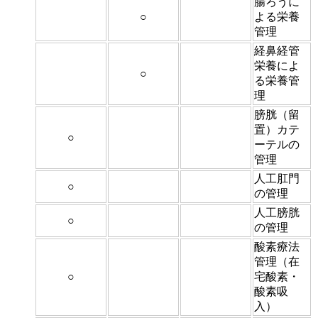
腸ろうに
○
よる栄養
管理
経鼻経管
栄養によ
○
る栄養管
理
膀胱（留
置）カテ
○
ーテルの
管理
人工肛門
○
の管理
人工膀胱
○
の管理
酸素療法
管理（在
○
宅酸素・
酸素吸
入）