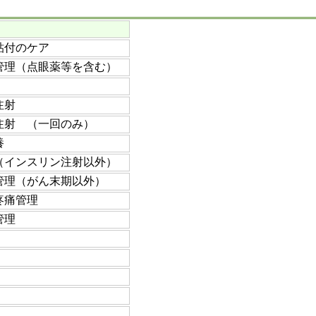
貼付のケア
管理（点眼薬等を含む）
注射
注射 （一回のみ）
養
（インスリン注射以外）
管理（がん末期以外）
疼痛管理
管理