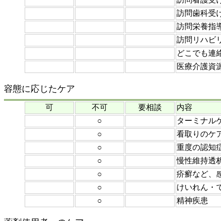
訪問歯科受
訪問栄養指
訪問リハビ
どこでも連
医療介護資
容態に応じたケア
可
不可
要相談
内容
○
ターミナル
○
看取りのケ
○
重度の認知
○
慢性維持透
○
疥癬など、
○
けいれん・
○
精神疾患