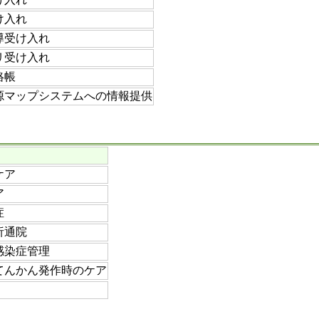
け入れ
導受け入れ
リ受け入れ
絡帳
源マップシステムへの情報提供
ケア
ア
症
析通院
感染症管理
てんかん発作時のケア