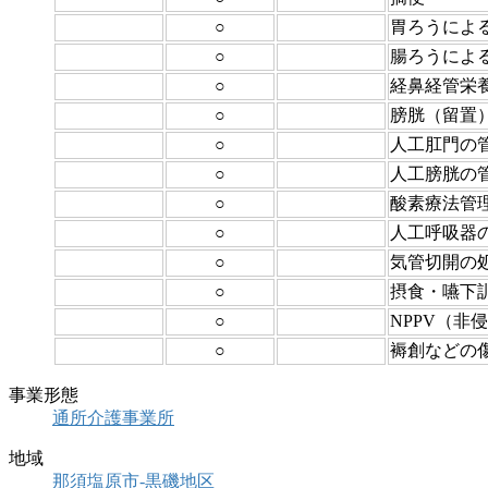
○
胃ろうによ
○
腸ろうによ
○
経鼻経管栄
○
膀胱（留置
○
人工肛門の
○
人工膀胱の
○
酸素療法管
○
人工呼吸器
○
気管切開の
○
摂食・嚥下
○
NPPV（非
○
褥創などの
事業形態
通所介護事業所
地域
那須塩原市-黒磯地区