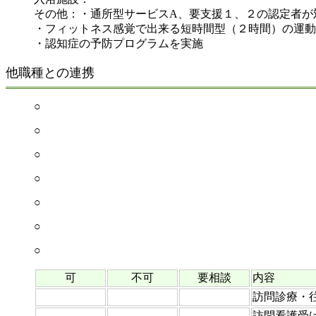
その他：・通所型サービスA、要支援１、２の認定者が
・フィットネス感覚で出来る短時間型（２時間）の運動
・認知症の予防プログラムを実施
他職種との連携
○
○
○
○
○
○
○
可
不可
要相談
内容
訪問診療・
訪問看護受