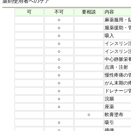
薬剤使用者へのケア
可
不可
要相談
内容
○
麻薬服用・
○
服薬援助・
○
吸入
○
インスリン
○
インスリン
○
中心静脈栄
○
点滴・注射
○
慢性疼痛の
○
がん末期の
○
ドレナージ
○
浣腸
○
座薬
○
軟膏塗布
○
吸引
○
摘便