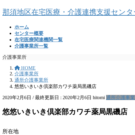
コ
ナ
那須地区在宅医療・介護連携支援センタ
ン
ビ
テ
ゲ
ホーム
ン
ー
センター概要
ツ
シ
在宅医療関連機関一覧
に
ョ
介護事業所一覧
移
ン
動
に
介護事業所
移
動
HOME
介護事業所
通所介護事業所
悠悠いきいき倶楽部カワチ薬局黒磯店
2020年2月6日
/ 最終更新日 :
2020年2月6日
hitomi
通所介護事業
悠悠いきいき倶楽部カワチ薬局黒磯店
所在地