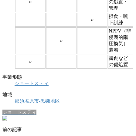
○
の処置・
管理
摂食・嚥
○
下訓練
NPPV（非
侵襲的陽
○
圧換気）
装着
褥創など
○
の傷処置
事業形態
ショートスティ
地域
那須塩原市-黒磯地区
ショートスティ
前の記事