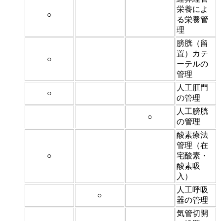
栄養によ
○
る栄養管
理
膀胱（留
置）カテ
○
ーテルの
管理
人工肛門
○
の管理
人工膀胱
○
の管理
酸素療法
管理（在
○
宅酸素・
酸素吸
入）
人工呼吸
○
器の管理
気管切開