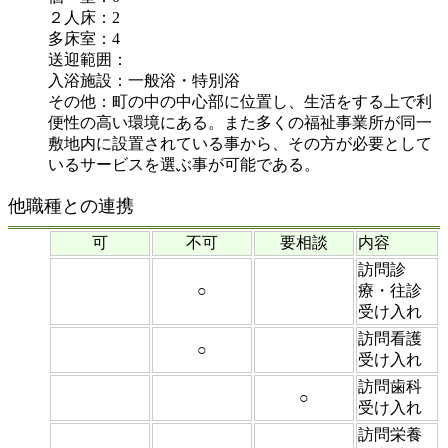
２人床：2
多床室：4
送迎範囲：
入浴施設：一般浴・特別浴
その他：町の中の中心部に位置し、生活をする上で利
便性の高い環境にある。また多くの福祉事業所が同一
敷地内に設置されている事から、その方が必要として
いるサービスを選ぶ事が可能である。
他職種との連携
可
不可
要相談
内容
訪問診
○
療・往診
受け入れ
訪問看護
○
受け入れ
訪問歯科
○
受け入れ
訪問栄養