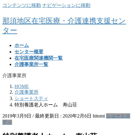
コンテンツに移動
ナビゲーションに移動
那須地区在宅医療・介護連携支援セン
ター
ホーム
センター概要
在宅医療関連機関一覧
介護事業所一覧
介護事業所
HOME
介護事業所
ショートスティ
特別養護老人ホーム 寿山荘
2019年3月9日
/ 最終更新日 :
2020年2月6日
hitomi
ショートス
ティ