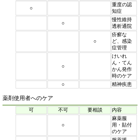
重度の認
○
知症
慢性維持
○
透析通院
疥癬な
○
ど、感染
症管理
けいれ
ん・てん
○
かん発作
時のケア
○
精神疾患
薬剤使用者へのケア
可
不可
要相談
内容
麻薬服
○
用・貼付
のケア
服薬援