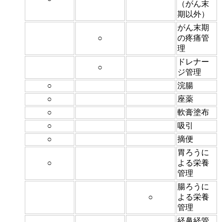
（がん末
期以外）
がん末期
○
の疼痛管
理
ドレナー
○
ジ管理
○
浣腸
○
座薬
○
軟膏塗布
○
吸引
○
摘便
胃ろうに
○
よる栄養
管理
腸ろうに
○
よる栄養
管理
経鼻経管