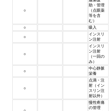
助・管理
○
（点眼薬
等を含
む）
○
吸入
インスリ
○
ン注射
インスリ
ン注射
○
（一回の
み）
中心静脈
○
栄養
点滴・注
射（イン
○
スリン注
射以外）
慢性疼痛
の管理
○