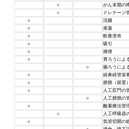
○
がん末期の
○
ドレナージ
○
浣腸
○
座薬
○
軟膏塗布
○
吸引
○
摘便
○
胃ろうによ
○
腸ろうによ
○
経鼻経管栄
○
膀胱（留置
○
人工肛門の
○
人工膀胱の
○
酸素療法管
○
人工呼吸器
○
気管切開の