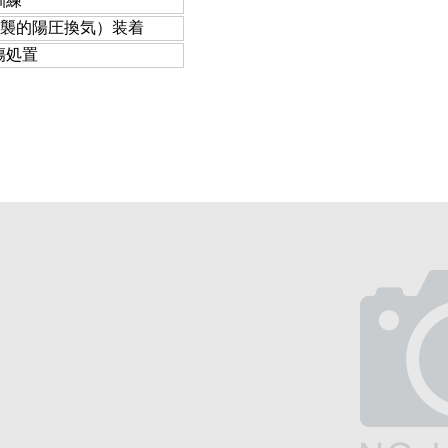
訓練
侵襲的陽圧換気）装着
傷処置