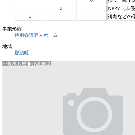
○
摂食・嚥下
○
NPPV（非
○
褥創などの
事業形態
特別養護老人ホーム
地域
那須町
小規模多機能介護施設