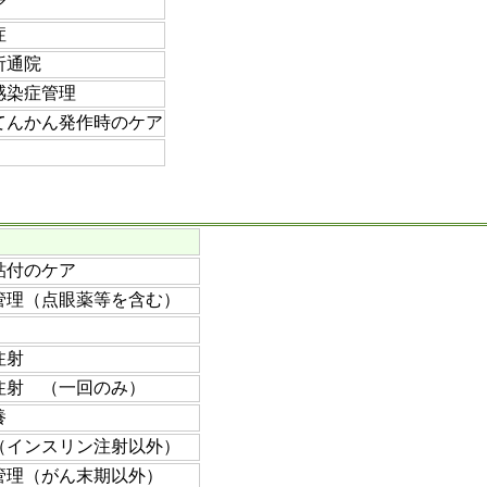
ア
症
析通院
感染症管理
てんかん発作時のケア
貼付のケア
管理（点眼薬等を含む）
注射
注射 （一回のみ）
養
（インスリン注射以外）
管理（がん末期以外）