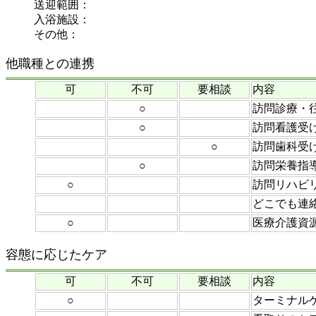
送迎範囲：
入浴施設：
その他：
他職種との連携
可
不可
要相談
内容
○
訪問診療・
○
訪問看護受
○
訪問歯科受
○
訪問栄養指
○
訪問リハビ
どこでも連
○
医療介護資
容態に応じたケア
可
不可
要相談
内容
○
ターミナル