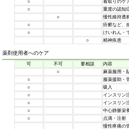
○
看取りのケ
○
重度の認知
○
慢性維持透
○
疥癬など、
○
けいれん・
○
精神疾患
薬剤使用者へのケア
可
不可
要相談
内容
○
麻薬服用・
○
服薬援助・
○
吸入
○
インスリン
○
インスリン
○
中心静脈栄
○
点滴・注射
慢性疼痛の