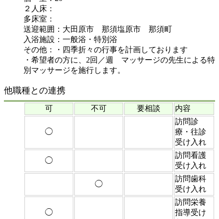
２人床：
多床室：
送迎範囲：大田原市 那須塩原市 那須町
入浴施設：一般浴・特別浴
その他：・四季折々の行事を計画しております
・希望者の方に、2回／週 マッサージの先生による特
別マッサージを施行します。
他職種との連携
可
不可
要相談
内容
訪問診
◯
療・往診
受け入れ
訪問看護
◯
受け入れ
訪問歯科
◯
受け入れ
訪問栄養
◯
指導受け