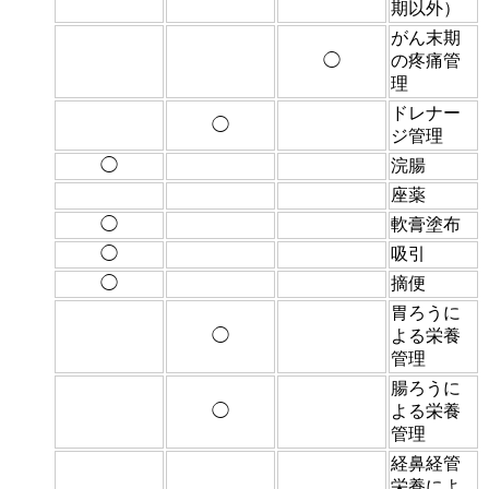
期以外）
がん末期
◯
の疼痛管
理
ドレナー
◯
ジ管理
◯
浣腸
座薬
◯
軟膏塗布
◯
吸引
◯
摘便
胃ろうに
◯
よる栄養
管理
腸ろうに
◯
よる栄養
管理
経鼻経管
栄養によ