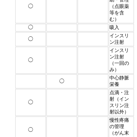
◯
（点眼薬
等を含
む）
◯
吸入
インスリ
◯
ン注射
インスリ
ン注射
◯
（一回の
み）
中心静脈
◯
栄養
点滴・注
射（イン
◯
スリン注
射以外）
慢性疼痛
の管理
◯
（がん末