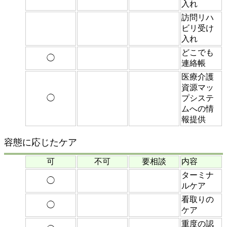
入れ
訪問リハ
ビリ受け
入れ
どこでも
◯
連絡帳
医療介護
資源マッ
◯
プシステ
ムへの情
報提供
容態に応じたケア
可
不可
要相談
内容
ターミナ
◯
ルケア
看取りの
◯
ケア
重度の認