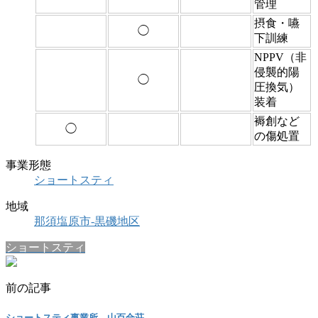
管理
摂食・嚥
◯
下訓練
NPPV（非
侵襲的陽
◯
圧換気）
装着
褥創など
◯
の傷処置
事業形態
ショートスティ
地域
那須塩原市-黒磯地区
ショートスティ
前の記事
ショートスティ事業所 山百合荘