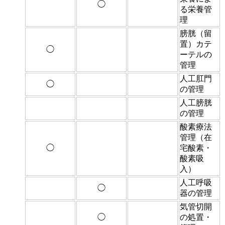
◯
る栄養管
理
膀胱（留
置）カテ
◯
ーテルの
管理
人工肛門
◯
の管理
人工膀胱
の管理
酸素療法
管理（在
◯
宅酸素・
酸素吸
入）
人工呼吸
◯
器の管理
気管切開
◯
の処置・