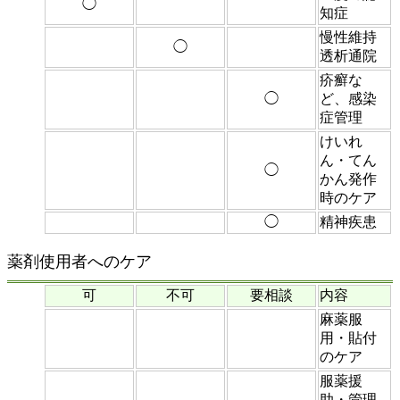
◯
知症
慢性維持
◯
透析通院
疥癬な
◯
ど、感染
症管理
けいれ
ん・てん
◯
かん発作
時のケア
◯
精神疾患
薬剤使用者へのケア
可
不可
要相談
内容
麻薬服
用・貼付
のケア
服薬援
助・管理