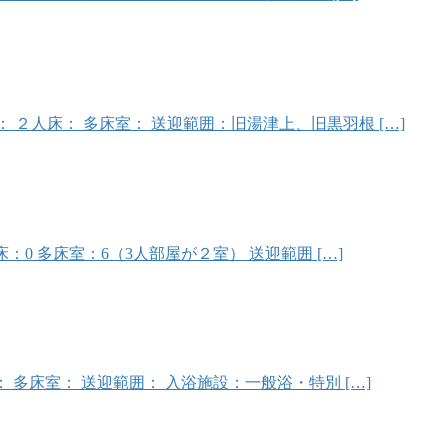
30 個 室： ２人床： 多床室： 送迎範囲：旧湯津上、旧黒羽根 […]
14 ２人床：0 多床室：6（3人部屋が２室） 送迎範囲 […]
室： ２人床： 多床室： 送迎範囲： 入浴施設：一般浴・特別 […]