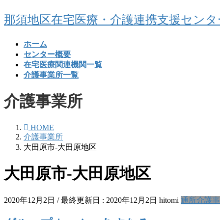
コ
ナ
那須地区在宅医療・介護連携支援センタ
ン
ビ
テ
ゲ
ホーム
ン
ー
センター概要
ツ
シ
在宅医療関連機関一覧
に
ョ
介護事業所一覧
移
ン
動
に
介護事業所
移
動
HOME
介護事業所
大田原市-大田原地区
大田原市-大田原地区
2020年12月2日
/ 最終更新日 :
2020年12月2日
hitomi
通所介護事