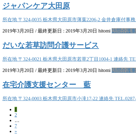
ジャパンケア大田原
所在地 〒324-0035 栃木県大田原市薄葉2206-2 金井倉庫付事務所10
2019年3月20日
/ 最終更新日 :
2019年3月20日
hitomi
訪問介護事
だいな若草訪問介護サービス
所在地 〒324-0021 栃木県大田原市若草2丁目1004-1 連絡先 TE
2019年3月20日
/ 最終更新日 :
2019年3月20日
hitomi
訪問介護事
在宅介護支援センター 藍
所在地 〒324-0003 栃木県大田原市小滝17-22 連絡先 TEL.02
ペ
1
投
ペ
2
ー
稿
…
ー
ジ
ペ
7
ジ
ナ
»
ー