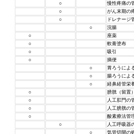
○
慢性疼痛の
○
がん末期の
○
ドレナージ
○
浣腸
○
座薬
○
軟膏塗布
○
吸引
○
摘便
○
胃ろうによ
○
腸ろうによ
○
経鼻経管栄
○
膀胱（留置
○
人工肛門の
○
人工膀胱の
○
酸素療法管
○
人工呼吸器
○
気管切開の