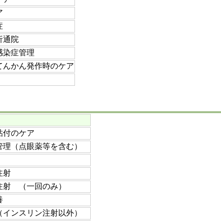
ア
症
析通院
感染症管理
てんかん発作時のケア
貼付のケア
管理（点眼薬等を含む）
注射
注射 （一回のみ）
養
（インスリン注射以外）