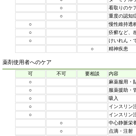
○
看取りのケ
○
重度の認知
○
慢性維持透
○
疥癬など、
○
けいれん・
○
精神疾患
薬剤使用者へのケア
可
不可
要相談
内容
○
麻薬服用・
○
服薬援助・
○
吸入
○
インスリン
○
インスリン
○
中心静脈栄
○
点滴・注射