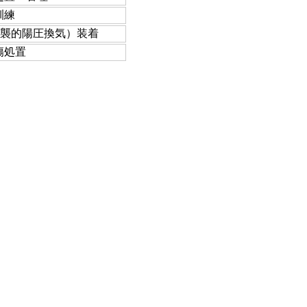
訓練
侵襲的陽圧換気）装着
傷処置