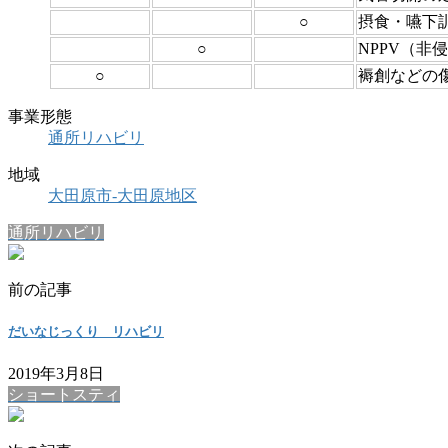
○
摂食・嚥下
○
NPPV（非
○
褥創などの
事業形態
通所リハビリ
地域
大田原市-大田原地区
通所リハビリ
前の記事
だいなじっくり リハビリ
2019年3月8日
ショートスティ