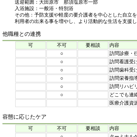
送迎範囲：大田原市 那須塩原市一部
入浴施設：一般浴・特別浴
その他：予防支援や軽度の要介護者を中心とした自立を
利用者の出来る事を増やし、より活動的な生活を支援し
他職種との連携
可
不可
要相談
内容
○
訪問診療・
○
訪問看護受
○
訪問歯科受
○
訪問栄養指
○
訪問リハビ
○
どこでも連
医療介護資
容態に応じたケア
可
不可
要相談
内容
○
ターミナル