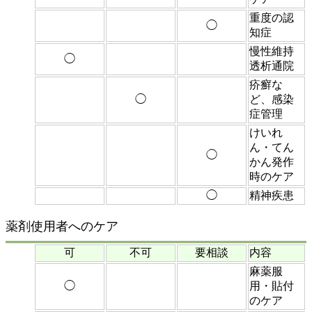
重度の認
◯
知症
慢性維持
◯
透析通院
疥癬な
◯
ど、感染
症管理
けいれ
ん・てん
◯
かん発作
時のケア
◯
精神疾患
薬剤使用者へのケア
可
不可
要相談
内容
麻薬服
◯
用・貼付
のケア