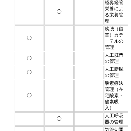
経鼻経管
栄養によ
◯
る栄養管
理
膀胱（留
置）カテ
◯
ーテルの
管理
人工肛門
◯
の管理
人工膀胱
◯
の管理
酸素療法
管理（在
◯
宅酸素・
酸素吸
入）
人工呼吸
◯
器の管理
気管切開