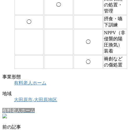
◯
の処置・
管理
摂食・嚥
◯
下訓練
NPPV（非
侵襲的陽
◯
圧換気）
装着
褥創など
◯
の傷処置
事業形態
有料老人ホーム
地域
大田原市-大田原地区
有料老人ホーム
前の記事