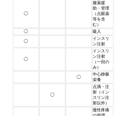
服薬援
助・管理
◯
（点眼薬
等を含
む）
◯
吸入
インスリ
◯
ン注射
インスリ
ン注射
◯
（一回の
み）
中心静脈
◯
栄養
点滴・注
射（イン
◯
スリン注
射以外）
慢性疼痛
の管理