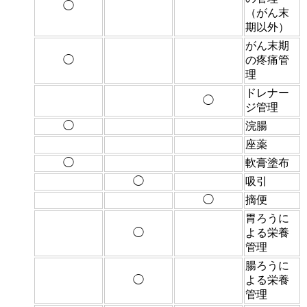
◯
（がん末
期以外）
がん末期
◯
の疼痛管
理
ドレナー
◯
ジ管理
◯
浣腸
座薬
◯
軟膏塗布
◯
吸引
◯
摘便
胃ろうに
◯
よる栄養
管理
腸ろうに
◯
よる栄養
管理