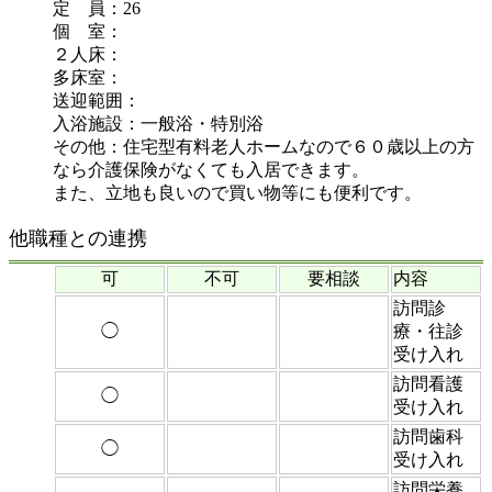
定 員：26
個 室：
２人床：
多床室：
送迎範囲：
入浴施設：一般浴・特別浴
その他：住宅型有料老人ホームなので６０歳以上の方
なら介護保険がなくても入居できます。
また、立地も良いので買い物等にも便利です。
他職種との連携
可
不可
要相談
内容
訪問診
◯
療・往診
受け入れ
訪問看護
◯
受け入れ
訪問歯科
◯
受け入れ
訪問栄養